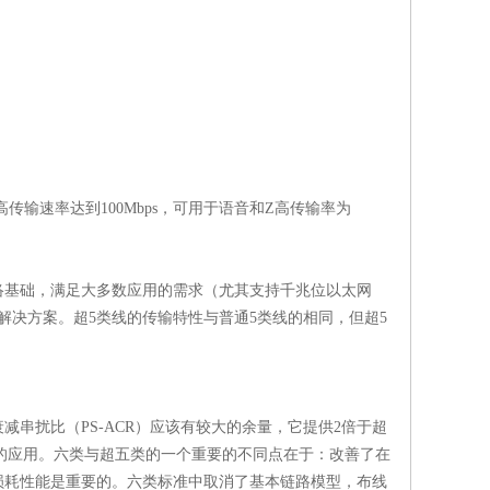
高传输速率达到100Mbps，可用于语音和Z高传输率为
网络基础，满足大多数应用的需求（尤其支持千兆位以太网
的解决方案。超5类线的传输特性与普通5类线的相同，但超5
合衰减串扰比（PS-ACR）应该有较大的余量，它提供2倍于超
s的应用。六类与超五类的一个重要的不同点在于：改善了在
损耗性能是重要的。六类标准中取消了基本链路模型，布线