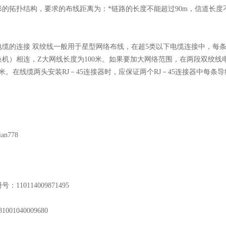
的拓扑结构，要求的布线距离为：*链路的长度不能超过90m，信道长度不
缆的连接 双绞线一般用于星型网络布线，在超5类以下电缆连接中，每条
换机）相连，Z大网线长度为100米。如果要加大网络范围，在两段双绞线
0米。在线缆两头安装RJ－45连接器时，应保证两个RJ－45连接器中每
ian778
110114009871495
001040009680