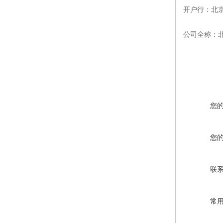
开户行：北
公司全称：
您
您
联
常