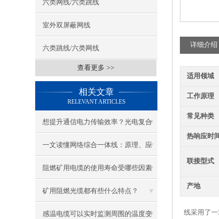
六类网线/六类跳线
室外双屏蔽网线
详细介绍
六类跳线/六类网线
查看更多 >>
适用领域
相关文章
工作原理
RELEVANT ARTICLES
常见种类
想提升通信电力传输效率？光电复合
热响应时
缆有何秘诀？
一文读懂网络综合一体线：原理、应
联接型式
用全解析
阻燃矿用电缆的使用寿命受哪些因素
产地
影响？延长寿命的技巧
矿用阻燃光缆都有些什么特点？
线采用了一
感温电缆可以实时监测周围的温度变