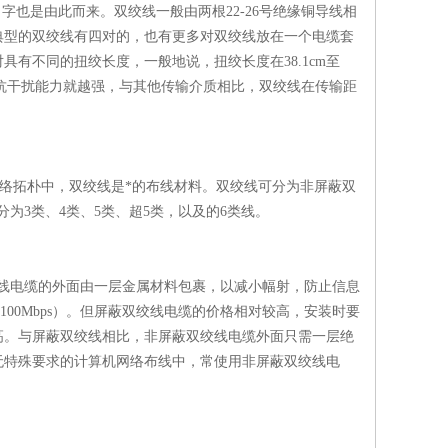
字也是由此而来。双绞线一般由两根22-26号绝缘铜导线相
典型的双绞线有四对的，也有更多对双绞线放在一个电缆套
有不同的扭绞长度，一般地说，扭绞长度在38.1cm至
密其抗干扰能力就越强，与其他传输介质相比，双绞线在传输距
络拓朴中，双绞线是*的布线材料。双绞线可分为非屏蔽双
分为3类、4类、5类、超5类，以及的6类线。
绞线电缆的外面由一层金属材料包裹，以减小幅射，防止信息
达到100Mbps）。但屏蔽双绞线电缆的价格相对较高，安装时要
高。与屏蔽双绞线相比，非屏蔽双绞线电缆外面只需一层绝
无特殊要求的计算机网络布线中，常使用非屏蔽双绞线电