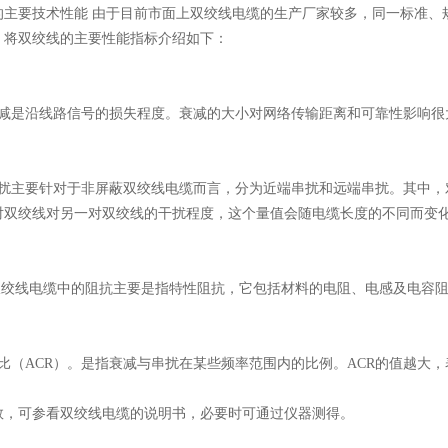
的主要技术性能 由于目前市面上双绞线电缆的生产厂家较多，同一标准、
，将双绞线的主要性能指标介绍如下：
衰减是沿线路信号的损失程度。衰减的大小对网络传输距离和可靠性影响很
串扰主要针对于非屏蔽双绞线电缆而言，分为近端串扰和远端串扰。其中，
对双绞线对另一对双绞线的干扰程度，这个量值会随电缆长度的不同而变
双绞线电缆中的阻抗主要是指特性阻抗，它包括材料的电阻、电感及电容阻抗。
比（ACR）。是指衰减与串扰在某些频率范围内的比例。ACR的值越大
数，可参看双绞线电缆的说明书，必要时可通过仪器测得。