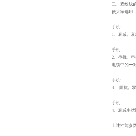
二、双绞线
便大家选用
手机:
1、衰减。
手机:
2、串扰。
电缆中的一
手机:
3、.阻抗。
手机:
4、衰减串扰
上述性能参