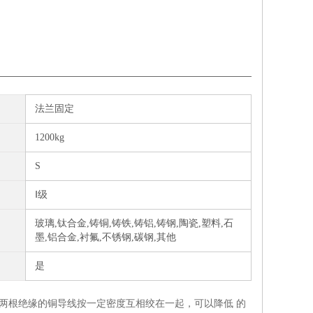
法兰固定
1200kg
S
Ⅰ级
玻璃,钛合金,铸铜,铸铁,铸铝,铸钢,陶瓷,塑料,石
墨,铝合金,衬氟,不锈钢,碳钢,其他
是
两根绝缘的铜导线按一定密度互相绞在一起，可以降低 的