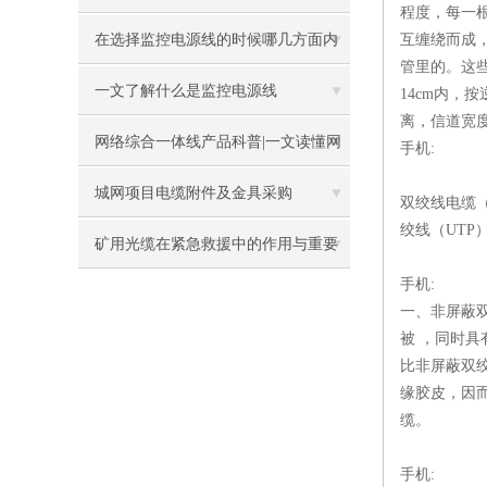
程度，每一根
化
在选择监控电源线的时候哪几方面内
互缠绕而成
管里的。这
容需要格外注意
一文了解什么是监控电源线
14cm内，
离，信道宽
网络综合一体线产品科普|一文读懂网
手机:
络综合一体线
城网项目电缆附件及金具采购
双绞线电缆
绞线（UTP
矿用光缆在紧急救援中的作用与重要
手机:
性
一、非屏蔽
被 ，同时具
比非屏蔽双
缘胶皮，因
缆。
手机: