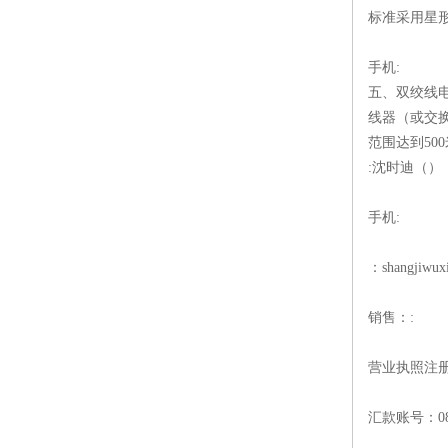
标准采用星形
手机:
五、双绞线电
线器（或交
范围达到50
:沈时迪（）
手机:
：shangjiwux
销售：:
营业执照注册号：
汇款账号：081