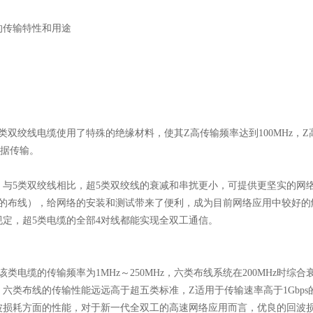
的传输特性和用途
5类双绞线电缆使用了特殊的绝缘材料，使其Z高传输频率达到100MHz，Z
的数据传输。
线。与5类双绞线相比，超5类双绞线的衰减和串扰更小，可提供更坚实的
se－T的布线），给网络的安装和测试带来了便利，成为目前网络应用中较好
规定，超5类电缆的全部4对线都能实现全双工通信。
该类电缆的传输频率为1MHz～250MHz，六类布线系统在200MHz时综
。六类布线的传输性能远远高于超五类标准，Z适用于传输速率高于1Gbp
波损耗方面的性能，对于新一代全双工的高速网络应用而言，优良的回波