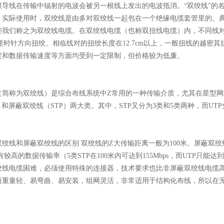
导线在传输中辐射的电波会被另一根线上发出的电波抵消。“双绞线”的名
，实际使用时，双绞线是由多对双绞线一起包在一个绝缘电缆套管里的。
些我们称之为双绞线电缆。在双绞线电缆（也称双扭线电缆）内，不同线对具
按逆时针方向扭绞。相临线对的扭绞长度在12.7cm以上，一般扭线的越
度和数据传输速度等方面均受到一定限制，但价格较为低廉。
（简称为双绞线）是综合布线系统中Z常用的一种传输介质，尤其在星型网
）和屏蔽双绞线（STP）两大类。其中，STP又分为3类和5类两种，而UTP
双绞线和屏蔽双绞线的区别 双绞线的Z大传输距离一般为100米。屏蔽双
有较高的数据传输率（5类STP在100米内可达到155Mbps，而UTP只能
绞线电缆困难，必须使用特殊的连接器，技术要求也比非屏蔽双绞线电缆
而重量轻、易弯曲、易安装，组网灵活，非常适用于结构化布线，所以在