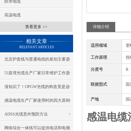
防水电缆
高温电缆
查看更多 >>
详细介绍
相关文章
适用领域
塑
RELEVANT ARTICLES
工作原理
指
北京护套线与普通电线的差别主要是
分度号
R
电缆尺寸较大
53直埋光缆生产厂家日常维护工作是
联接型式
固
什么
涨知识了！OPGW光缆的构造竟是这
产地
国
样的
感温电缆生产厂家使用时的四大原则
感温电缆江
ADSS光缆意外预防方法
网络综合一体线可以提供电话和电视