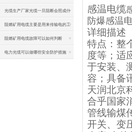
感温电缆
信号的传输
光缆生产厂家光缆一旦阻断会照成什
防爆感温
么问题
阻燃矿用电缆主要是用来传输电的工
详细描述
作的
阻燃矿用电缆故障可以如何判断
特点：整
度等；适
电力光缆可以做哪些安全防护措施
于安装、
容；具备
天润北京
合乎国家
管线输煤
开关、变