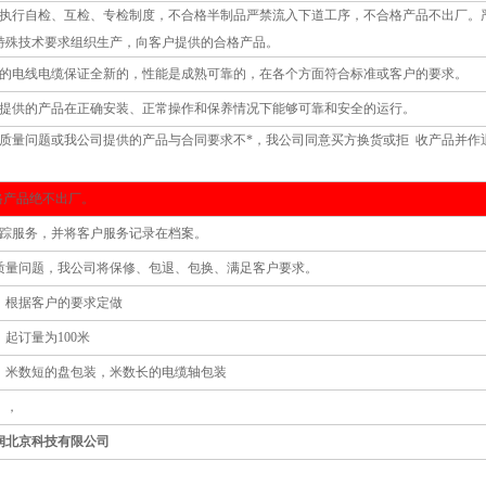
格执行自检、互检、专检制度，不合格半制品严禁流入下道工序，不合格产品不出厂。
特殊技术要求组织生产，向客户提供的合格产品。
供的电线电缆保证全新的，性能是成熟可靠的，在各个方面符合标准或客户的要求。
证提供的产品在正确安装、正常操作和保养情况下能够可靠和安全的运行。
品质量问题或我公司提供的产品与合同要求不*，我公司同意买方换货或拒 收产品并作
格产品绝不出厂。
跟踪服务，并将客户服务记录在档案。
品质量问题，我公司将保修、包退、包换、满足客户要求。
格：根据客户的要求定做
：起订量为100米
明：米数短的盘包装，米数长的电缆轴包装
：，
润北京科技有限公司