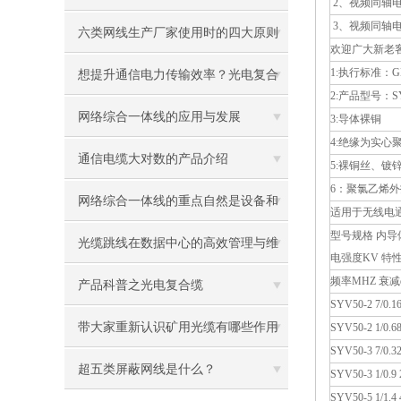
2、视频同轴电缆S
3、视频同轴电缆
六类网线生产厂家使用时的四大原则
欢迎广大新老
1:执行标准：GB/
想提升通信电力传输效率？光电复合
2:产品型号：S
缆有何秘诀？
网络综合一体线的应用与发展
3:导体裸铜
4:绝缘为实心
通信电缆大对数的产品介绍
5:裸铜丝、镀
6：聚氯乙烯
网络综合一体线的重点自然是设备和
适用于无线电
型号规格 内导
技术
光缆跳线在数据中心的高效管理与维
电强度KV 特性
频率MHZ 衰减
护策略
产品科普之光电复合缆
SYV50-2 7/0.16
带大家重新认识矿用光缆有哪些作用
SYV50-2 1/0.68 
SYV50-3 7/0.32
超五类屏蔽网线是什么？
SYV50-3 1/0.9 
SYV50-5 1/1.4 4