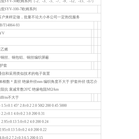
YV-50欧姆系列（-2、-3、-5、-7、-9、-12、-15、-17）
SYV-100-7欧姆系列
客户来样定做，批量不论大小本公司一定热忱服务
T14864-93
YV
聚乙烯
锌铜丝、铜包铝、铜丝编织屏蔽
外护套
通信和采用类似技术的电子装置
体根数＊直径 绝缘外径mm 编织角度不大于 护套外径 缆芯介
阻抗 衰减常数20℃ 绝缘电阻MΩ/km
dB/m不大于
 1.5±0.1 45° 2.8±0.2 2.0 50Ω 200 0.45 5000
2.2±0.1 4.0±0.2 3.0 200 0.31
 2.95±0.13 5.0±0.2 4.0 200 0.24
2.95±0.13 5.0±0.2 4.0 200 0.22
.8±0.2 7.2±0.3 6.5 200 0.15