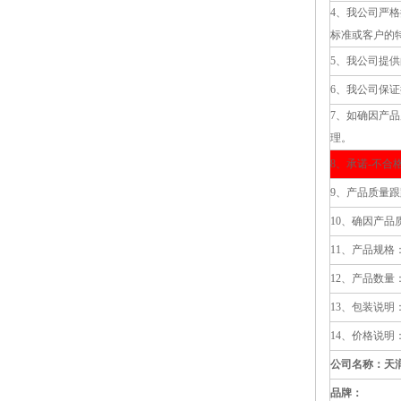
4、我公司严
标准或客户的
5、我公司提
6、我公司保
7、如确因产
理。
8、承诺-不合
9、产品质量
10、确因产
11、产品规
12、产品数量
13、包装说
14、价格说明
公司名称：天
品牌：