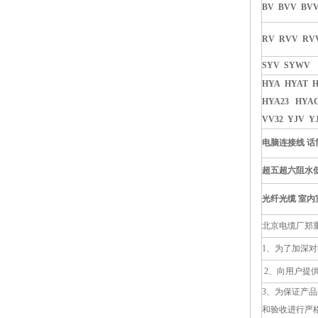
BV BVV BVV
RV RVV RV
SYV SYWV
HYA HYAT H
HYA23 HYA
VV32 YJV Y
电脑连接线 话
超五超六阻水低
光纤光缆 室内
北京电缆厂郑
1、为了加深
2、向用户提
3、为保证产品
和验收进行严