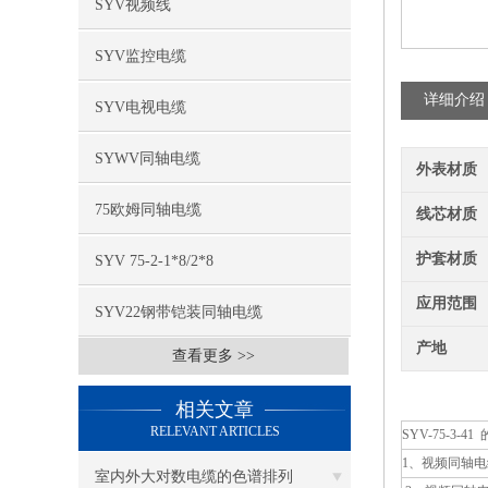
SYV视频线
SYV监控电缆
详细介绍
SYV电视电缆
SYWV同轴电缆
外表材质
75欧姆同轴电缆
线芯材质
护套材质
SYV 75-2-1*8/2*8
应用范围
SYV22钢带铠装同轴电缆
产地
查看更多 >>
相关文章
RELEVANT ARTICLES
SYV-75-3
1、视频同轴电缆S
室内外大对数电缆的色谱排列