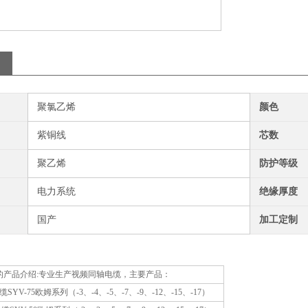
聚氯乙烯
颜色
紫铜线
芯数
聚乙烯
防护等级
电力系统
绝缘厚度
国产
加工定制
-41 的产品介绍:专业生产视频同轴电缆，主要产品：
YV-75欧姆系列（-3、-4、-5、-7、-9、-12、-15、-17）