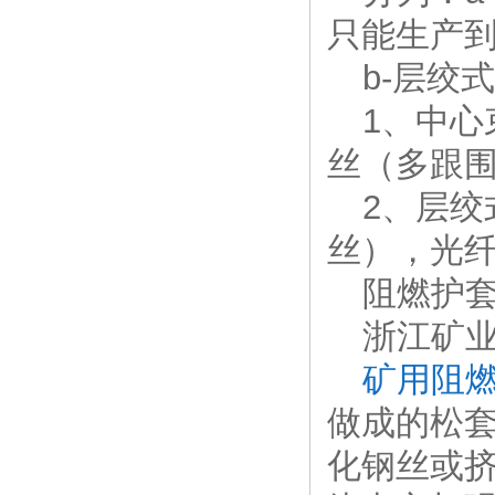
只能生产
b-
层绞式
1
、中心
丝（多跟
2
、层绞
丝），光
阻燃护
浙江矿业
矿用阻
做成的松
化钢丝或