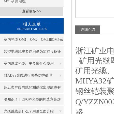
MYP矿用电缆
查看更多 >>
相关文章
RELEVANT ARTICLES
详细介绍
室内光缆 OM1、OM2、OM3和OM4光
浙江矿业电缆
纤之间有什么区别？
监控电源线主要作用是为监控设备提
矿用光缆
供电源和信号传输功能
室内皮线光缆厂主要做什么使用
矿用光缆
对ADSS光缆进行哪些防护处理
MHYA32
超五类屏蔽网线的测试仪出现故障有
钢丝铠装
哪些解决方法
Q/YZZN002
涨知识了！OPGW光缆的构造竟是这
路。
样的
光缆跳线是什么？用途全面介绍