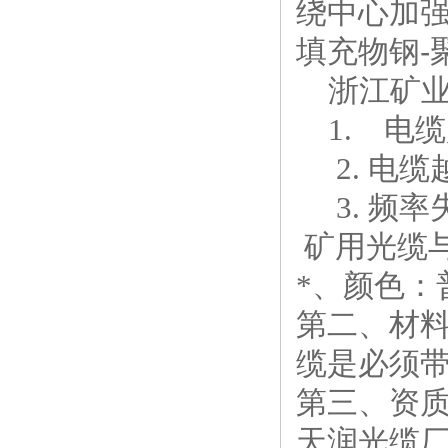
绕中心加
填充物钢
-
浙江矿业
1. 电
2. 电
3. 频率
矿用光缆
*、颜色：
第二、材
缆是必须
第三、资
天润光缆厂