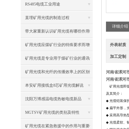
RS485电缆工业用途
直埋矿用光缆的制造过程
详细介绍
带大家重新认识矿用光缆有哪些作用
矿用光缆应煤矿行业的特殊要求而增
外表材质
加工定制
设了许多特殊性能
矿用光缆是专业用于煤矿行业的通讯
光缆
矿用光缆和光纤的传播效率上的区别
河南省漯河市
河南省漯河市
是什么
本安矿用接线盒8芯矿用光缆解说
矿用光缆即煤
及其简介：
沈阳万博感温电缆热敏电缆新品
◆
光缆铠装保护
◆
扁平外形，光
MGTSV矿用光缆的类别及特性
◆
采用高导热型
◆
光缆柔软、韧
矿用光缆在紧急救援中的作用与重要