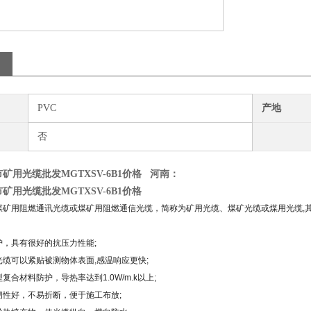
PVC
产地
否
矿用光缆批发MGTXSV-6B1价格
河南：
矿用光缆批发MGTXSV-6B1价格
矿用阻燃通讯光缆或煤矿用阻燃通信光缆，简称为矿用光缆、煤矿光缆或煤用光缆,其
，具有很好的抗压力性能;
缆可以紧贴被测物体表面,感温响应更快;
复合材料防护，导热率达到1.0W/m.k以上;
性好，不易折断，便于施工布放;