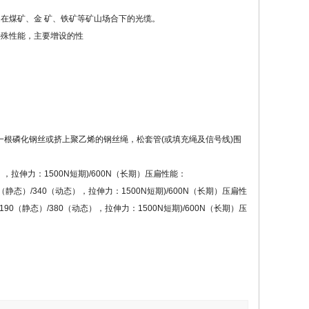
，是在煤矿、金 矿、铁矿等矿山场合下的光缆。
多特殊性能，主要增设的性
一根磷化钢丝或挤上聚乙烯的钢丝绳，松套管(或填充绳及信号线)围
态），拉伸力：1500N短期)/600N（长期）压扁性能：
0（静态）/340（动态），拉伸力：1500N短期)/600N（长期）压扁性
190（静态）/380（动态），拉伸力：1500N短期)/600N（长期）压