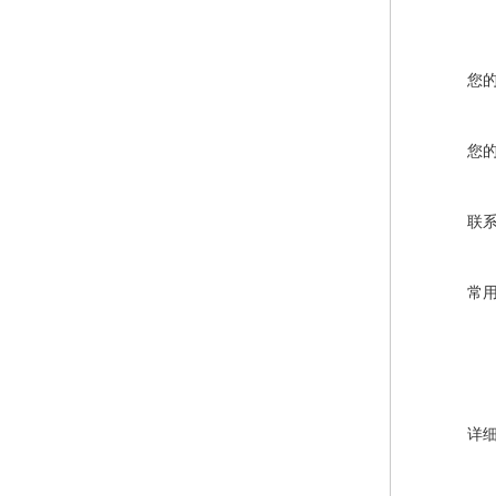
您
您
联
常
详