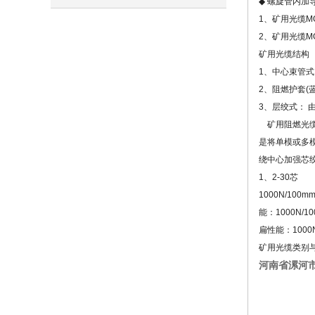
◆
螺旋管内加
1、矿用光缆
性
2、矿用光缆
矿用光缆结构
1、中心束管
2、阻燃护套
3、层绞式： 
矿用阻燃光缆
是将单模或多
绕中心加强芯
1、2-30芯 
1000N/10
能：1000N/
扁性能：1000N
矿用光缆类别
河南省漯河市