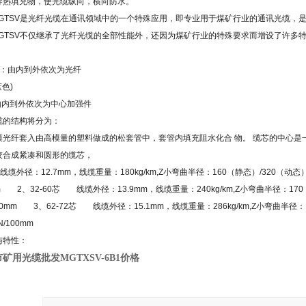
导热填充物，使光缆纵向，横向防水。
MGTSV是光纤光缆在通讯领域中的一个特殊应用，即专业用于煤矿行业的通讯光缆
MGTSV不仅继承了光纤光缆的全部性能外，还因为煤矿行业的特殊要求而增设了许
式：由内到外依次为光纤
(蓝色)
由内到外依次为中心加强件
的结构将分为：
模光纤套入由高模量的塑料做成的松套管中，套管内填充阻水化合 物。 缆芯的中心是
绞合成紧凑和圆形的缆芯，
线缆外径：12.7mm，线缆重量：180kg/km,Z小弯曲半径：160（静态）/320（动
0mm 2、32-60芯 线缆外径：13.9mm，线缆重量：240kg/km,Z小弯曲半径：17
100mm 3、62-72芯 线缆外径：15.1mm，线缆重量：286kg/km,Z小弯曲半径：
/100mm
与特性：
矿用光缆批发MGTXSV-6B1价格