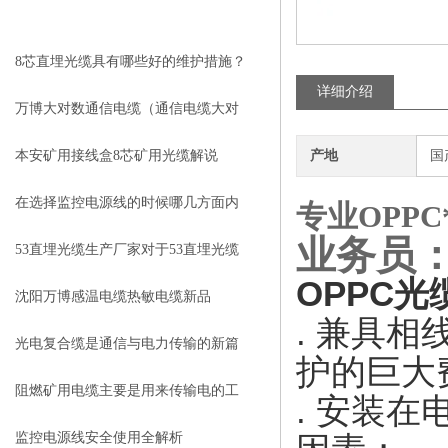
相关文章
RELEVANT ARTICLES
8芯直埋光缆具有哪些好的维护措施？
详细介绍
万博大对数通信电缆（通信电缆大对
数）的应用
本安矿用接线盒8芯矿用光缆解说
产地
国
在选择监控电源线的时候哪几方面内
专业OPP
业务员
容需要格外注意
53直埋光缆生产厂家对于53直埋光缆
OPPC
光
具体施工方法、难度介绍
沈阳万博感温电缆热敏电缆新品
.
兼具相
光电复合缆是通信与电力传输的新篇
护的巨大
章
阻燃矿用电缆主要是用来传输电的工
.
安装在
作的
监控电源线安全使用全解析