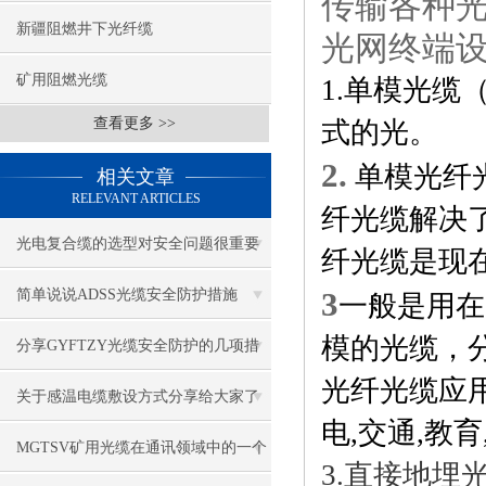
传输各种
新疆阻燃井下光纤缆
光网终端设
矿用阻燃光缆
1.
单模光缆（
查看更多 >>
式的光。
2.
单模光纤
相关文章
RELEVANT ARTICLES
纤光缆解决
光电复合缆的选型对安全问题很重要
纤光缆是现
3
简单说说ADSS光缆安全防护措施
一般是用在
模的光缆，分别有
分享GYFTZY光缆安全防护的几项措
光纤光缆应用
施
关于感温电缆敷设方式分享给大家了
电,交通,教
解下
MGTSV矿用光缆在通讯领域中的一个
3.直接地埋