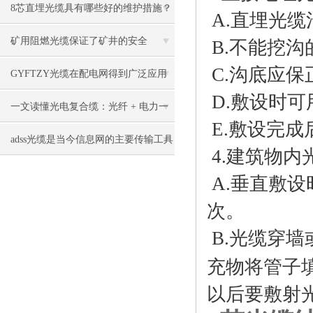
特殊应用
8芯直埋光缆具有哪些好的维护措施？
A.直埋光
矿用阻燃光缆保证了矿井的安全
B.不能挖
C.沟底应
GYFTZY光缆在配电网得到广泛应用
D.敷设时
一文读懂光电复合缆：光纤 + 电力一
E.敷设完
体结构与传输原理详解
adss光缆是当今信息网的主要传输工具
4.建筑物内
A.垂直敷
次。
B.光缆穿
充物将管
以后要敷射