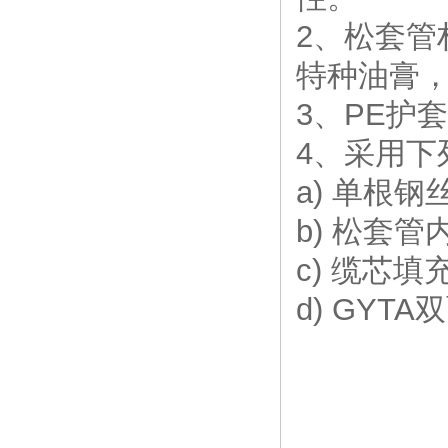
2、松套
特种油膏
3、PE护
4、采用下
a) 单根
b) 松套
c) 缆芯填
d) GYT