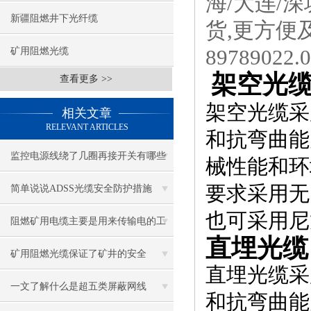
海/大连/
新疆阻燃井下光纤缆
货,更方便
89789022
.
矿用阻燃光缆
架空光
查看更多 >>
架空光缆采
相关文章
RELEVANT ARTICLES
和抗弯曲能
监控电源线绕了几圈再接开关有哪些
械性能和环
用处
要求采用无
简单说说ADSS光缆安全防护措施
也可采用尼
阻燃矿用电缆主要是用来传输电的工
直埋光缆
作的
矿用阻燃光缆保证了矿井的安全
直埋光缆采
一文了解什么是超五类屏蔽网线
和抗弯曲能