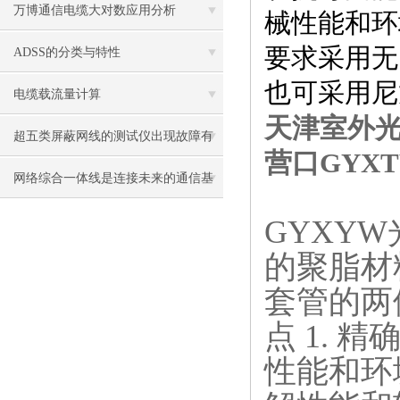
万博通信电缆大对数应用分析
械性能和环
要求采用无
ADSS的分类与特性
也可采用尼
电缆载流量计算
天津室外光缆
超五类屏蔽网线的测试仪出现故障有
营口GYX
哪些解决方法
网络综合一体线是连接未来的通信基
础设施
GYXY
W
的聚脂材
套管的两
点 1.
性能和环