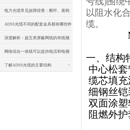
号线)围绕
以阻水化合
电力光缆常见故障排查：断纤、衰耗
缆。
过大、雷击损坏解决对策
ADSS光缆不同的配套金具都有哪些作
用
深度解析：超五类屏蔽网线的布线规
范与注意事项
网络综合一体线可以提供电话和电视
一、结构
信号的传输
了解ADSS光缆的主要结构
中心松套
缆芯填充
细钢丝铠
双面涂塑
阻燃外护