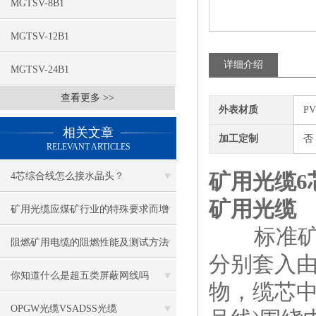
MGTSV-8B1
MGTSV-12B1
详细介绍
MGTSV-24B1
查看更多 >>
外表材质
P
相关文章
加工定制
否
RELEVANT ARTICLES
矿用光缆6
4芯综合线怎么接水晶头？
矿用光缆
矿用光缆应煤矿行业的特殊要求而增
标准矿用
设了许多特殊性能
阻燃矿用电缆的阻燃性能及测试方法
分别套入
你知道什么是超五类屏蔽网线吗
物，缆芯中
OPGW光缆VSADSS光缆