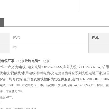
PVC
产地
否
22型电缆厂家，北京控制电缆* 北京
生产光缆/电缆, 电力光缆:OPGW/ADSS,室外光缆:GYTA/GYXTW, 矿用/水
光伏电缆/视频线/家用电线/特种电缆/光电复合缆等全系列光缆电缆厂家,全国分
各省市均可发货,更方便及更快捷的为您提供服务,咨询:1
8612905604
：010
制电缆：GB9330-88 适用范围： 本产品适用于交流额定电压450/750V及以下控
许工作温度为70℃。
温度≥0℃。
径：