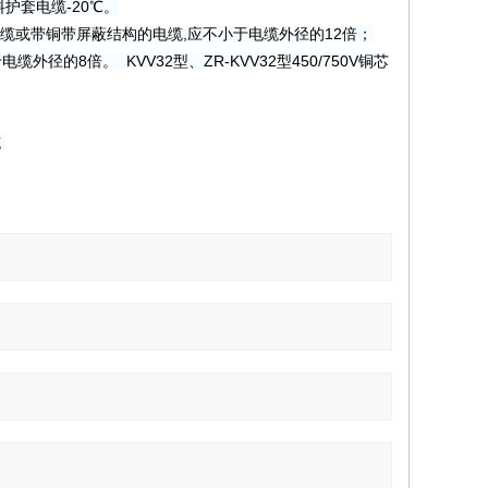
护套电缆-20℃。
缆或带铜带屏蔽结构的电缆,应不小于电缆外径的12倍；
8倍。 KVV32型、ZR-KVV32型450/750V铜芯
缆