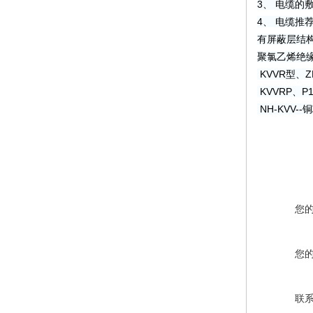
3、 电缆的
4、 电缆推
有屏蔽层结构
聚氯乙烯绝
KVVR型、
KVVRP、P
NH-KVV
您
您
联