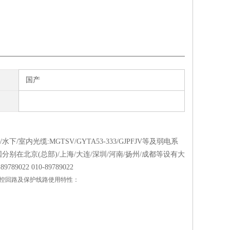
国产
下/室内光缆:MGTSV/GYTA53-333/GJPFJV等及弱电系
别在北京(总部)/上海/大连/深圳/河南/扬州/成都等设有大
-
89789022
010-
89789022
制、监控回路及保护线路使用特性：