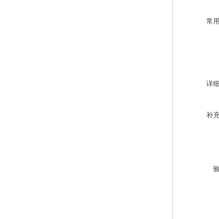
常
详
补