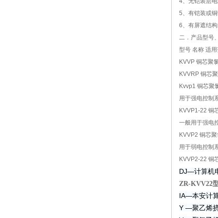
4、无铠装层
5、有铠装或
6、有屏遮结
二．产品型号
型号 名称 适
KVVP 铜芯
KVVRP 铜
Kvvp1 铜
用于强电控制
KVVP1-2
一般用于强电
KVVP2 铜
用于弱电控制
KVVP2-2
DJ—计算机
ZR-KVV
IA—本安计
Y —聚乙烯