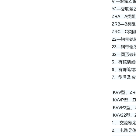
V —聚氯乙
YJ—交联聚
ZRA—A类
ZRB—B类
ZRC—C类
22—钢带铠
23—钢带铠
32—圆形镀
5、有铠装
6、有屏遮
7、型号及名
KVV型、Z
KVVP型、
KVVP2型
KVV22型
1、 交流额定电
2、 电缆导