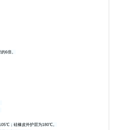
径的6倍。
缆
缆
05℃；硅橡皮外护层为180℃。