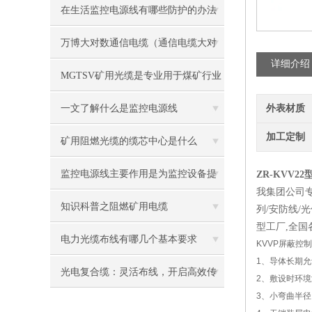
在生活监控电源线有哪些防护的办法
呢
万博大对数通信电缆（通信电缆大对
详细介绍
数）的应用
MGTSV矿用光缆是专业用于煤矿行业
的通讯光缆
一文了解什么是监控电源线
外表材质
加工定制
矿用阻燃光缆的缆芯中心是什么
监控电源线主要作用是为监控设备提
ZR-KVV
我集团公司专业
供电源和信号传输功能
知识科普之阻燃矿用电缆
列/安防线/
型工厂,全国
电力光缆布线有哪几个基本要求
KVVP屏蔽控
1、导体长期允
光电复合缆：灵活布线，开启高效传
2、敷设时环境
3、小弯曲半
输新体验