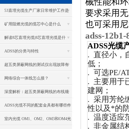
械性能和环
53直埋光缆生产厂家日常维护工作是
要求采用无
也可采用尼
什么
矿用阻燃光缆的缆芯中心是什么
adss-12
解读8芯直埋光缆|8芯直埋光缆是什
ADSS光缆
么？
ADSS的分类与特性
. 直径小，
低；
超五类屏蔽网线的测试仪出现故障有
. 可选PE
哪些解决方法
网络综合一体线怎么接？
. 主要用于
建网；
深度解析：超五类屏蔽网线的布线规
. 采用芳
范与注意事项
ADSS光缆不同的配套金具都有哪些作
性以及*的
. 温度适
用
室内光缆 OM1、OM2、OM3和OM4光
. 非金属结