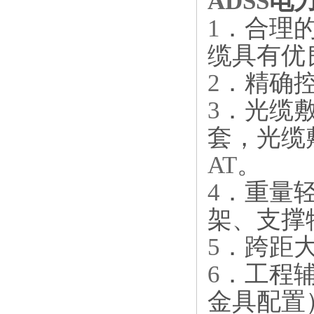
ADSS
电
1
．合理
缆具有优
2
．精确
3
．光缆
套，光缆
AT
。
4
．重量
架、支撑
5
．跨距
6
．工程
金具配置