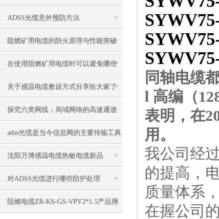
SYWV75
SYWV75
是什么
ADSS光缆意外预防方法
SYWV75
阻燃矿用电缆的防火原理与性能突破
SYWV75
在使用阻燃矿用电缆时可以避免哪些
同轴电缆
故障
关于感温电缆敷设方式分享给大家了
l 高编（
解下
探究六类网线：局域网络的高速通道
表明，在2
用。
adss光缆是当今信息网的主要传输工具
我公司经
沈阳万博感温电缆热敏电缆新品
的提高，电缆
对ADSS光缆进行哪些防护处理
质量体系，
阻燃电缆ZR-KS-GS-VPV2*1.5产品用
在握公司