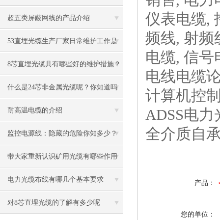
仪表电缆, 
是什么
超五类屏蔽网线的产品介绍
频线, 射频
53直埋光缆生产厂家日常维护工作是
电缆, 信号
什么
8芯直埋光缆具有哪些好的维护措施？
电线电缆论坛
什么是24芯非金属光缆呢？你知道吗
计算机控制电
ADSS电
耐高温电缆的介绍
全介质自
监控电源线：隐藏的危险你知多少？
带大家重新认识矿用光缆有哪些作用
电力光缆布线有哪几个基本要求
产品：
对8芯直埋光缆的了解有多少呢
您的单位：