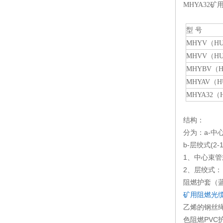
MHYA32矿
型 号
MHYV（H
MHVV（H
MHYBV（
MHYAV（H
MHYA32（
结构：
分为：a-中
b-层绞式(
1、中心束
2、层绞式
阻燃护套（
矿用阻燃光
乙烯的钢丝
色阻燃PVC