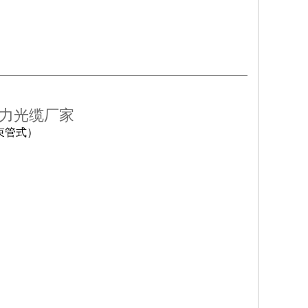
宁电力光缆厂家
束管式）