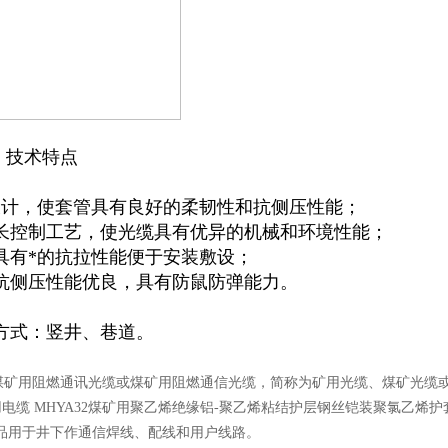
技术特点
设计，使套管具有良好的柔韧性和抗侧压性能；
长控制工艺，使光缆具有优异的机械和环境性能；
具有*的抗拉性能便于安装敷设；
抗侧压性能优良，具有防鼠防弹能力。
方式：竖井、巷道。
煤矿用阻燃通讯光缆或煤矿用阻燃通信光缆，简称为矿用光缆、煤矿光缆或
用电缆 MHYA32煤矿用聚乙烯绝缘铝-聚乙烯粘结护层钢丝铠装聚氯乙烯护套通信电
本产品用于井下作通信焊线、配线和用户线路。