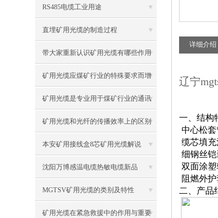
RS485电缆工业用途
直埋矿用光缆的制造过程
详细介绍
带大家重新认识矿用光缆有哪些作用
矿用光缆应煤矿行业的特殊要求而增
辽宁mg
设了许多特殊性能
矿用光缆是专业用于煤矿行业的通讯
一、结构
光缆
矿用光缆和光纤的传播效率上的区别
中心松套
缆芯填充
是什么
本安矿用接线盒8芯矿用光缆解说
细钢丝铠
双面涂塑
沈阳万博感温电缆热敏电缆新品
阻燃外护
二、产品
MGTSV矿用光缆的类别及特性
矿用光缆在紧急救援中的作用与重要