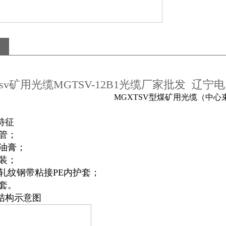
tsv矿用光缆MGTSV-12B1光缆厂家批发 辽
MGXTSV型煤矿用光缆（中心
特征
管；
油膏；
装；
轧纹钢带粘接PE内护套；
套。
结构示意图