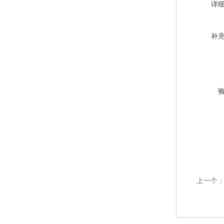
详
补
上一个