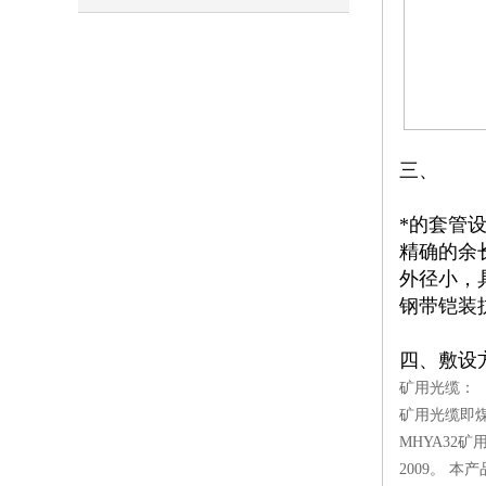
性
三、 
*的套管
精确的余
外径小，
钢带铠装
四、敷设
矿用光缆：
矿用光缆即
MHYA32矿
2009。 