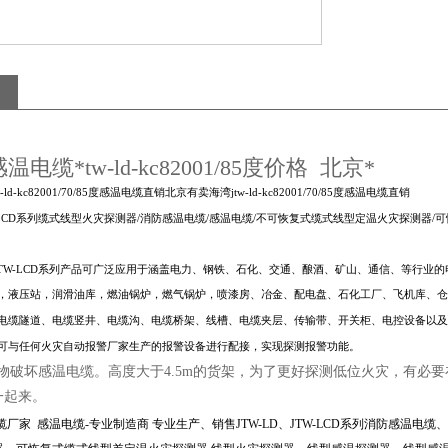
电缆*tw-ld-kc82001/85度价格 北京*
ld-kc82001/70/85度感温电缆直销北京有卖海湾jtw-ld-kc82001/70/85度感温电缆直销
TW-LCD系列缆式线型火灾探测器/消防感温电缆/感温电缆/不可恢复式缆式线型定温火灾探测
列、JTW-LCD系列产品可广泛应用于涵盖电力、钢铁、石化、交通、酿酒、矿山、通信、等行
，液压站，润滑油库，燃油锅炉，燃气锅炉，喷漆房、冶金、配电盘、石化工厂、飞机库、仓
电缆隧道、电缆竖井、电缆沟、电缆桥架、线槽、电缆夹层、传输带、开关柜、电控设备以及
可与任何火灾自动报警厂家生产的报警设备进行配接，实现探测报警功能。
货物破坏感温电缆。高度大于4.5m的货架，为了更好探测低位火灾，有必
一起来。
缆厂家 感温电缆-专业制造商 专业生产、销售JTW-LD、JTW-LCD系列消防感温