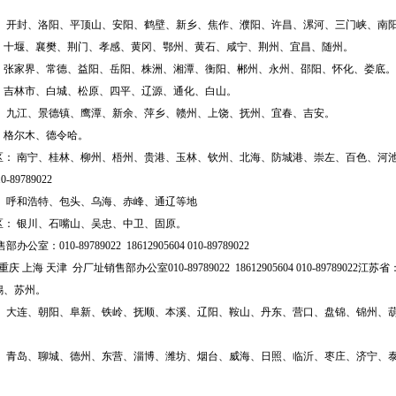
州、开封、洛阳、平顶山、安阳、鹤壁、新乡、焦作、濮阳、许昌、漯河、三门峡、南
、十堰、襄樊、荆门、孝感、黄冈、鄂州、黄石、咸宁、荆州、宜昌、随州。
、张家界、常德、益阳、岳阳、株洲、湘潭、衡阳、郴州、永州、邵阳、怀化、娄底。
、吉林市、白城、松原、四平、辽源、通化、白山。
昌、九江、景德镇、鹰潭、新余、萍乡、赣州、上饶、抚州、宜春、吉安。
、格尔木、德令哈。
区： 南宁、桂林、柳州、梧州、贵港、玉林、钦州、北海、防城港、崇左、百色、河池、
0-89
789022
： 呼和浩特、包头、乌海、赤峰、通辽等地
区： 银川、石嘴山、吴忠、中卫、固原。
部办公室：010-
89789022
1
8612905604
010-89
789022
重庆 上海 天津 分厂址销售部办公室010-
89789022
1
8612905604
010-89
789022
江苏省
锡、苏州。
阳、大连、朝阳、阜新、铁岭、抚顺、本溪、辽阳、鞍山、丹东、营口、盘锦、锦州、葫芦
南、青岛、聊城、德州、东营、淄博、潍坊、烟台、威海、日照、临沂、枣庄、济宁、