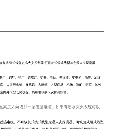
器/可恢复式缆式线型定温火灾探测器/可恢复式缆式线型差定温火灾探测器。
业的电厂、钢厂、铝厂、选煤厂、矿井、电站、变压器、变电所、油库、油罐、
库、大型纪念馆、展览馆、古建筑、大型商场、机场、造船、医院、地铁
室内外大型仓储设备、易爆堆垛的火灾探测报警。
要在高度方向增加一层感温电缆，如果有喷水灭火系统可以
电缆、感温电缆、不可恢复式缆式线型定温火灾探测器、可恢复式缆式线型