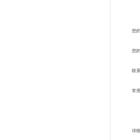
您
您
联
常
详