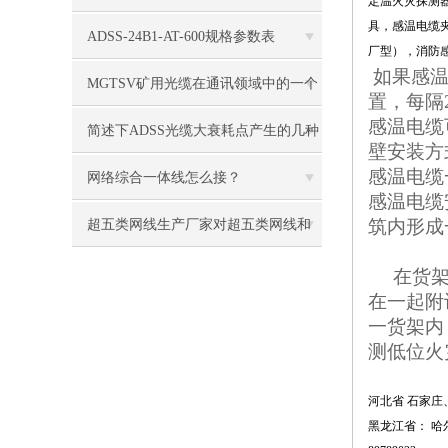
定温火灾探测
具，感温电缆夹
要求
ADSS-24B1-AT-600规格参数表
厂型），消防
如果感温
MGTSV矿用光缆在通讯领域中的一个
置，每隔
感温电缆
特殊应用
简述下ADSS光缆大衰耗点产生的几种
壁安装方
感温电缆
原因
网络综合一体线怎么接？
感温电缆
筑内形成
超五类网线生产厂家对超五类网线和
六类网线的区别介绍
在货架中
在一起附
一货架内
测低位火
河北省 石家
黑龙江省： 哈