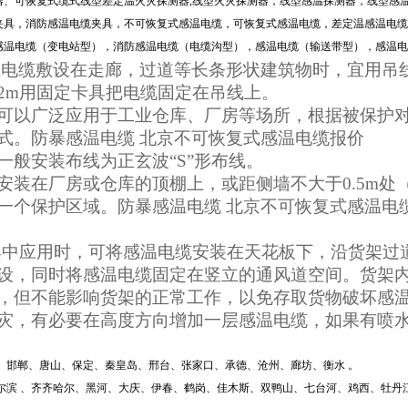
器、可恢复式缆式线型差定温火灾探测器,线型火灾探测器，线型感温探测器，线型感
具，消防感温电缆夹具，不可恢复式感温电缆，可恢复式感温电缆，差定温感温电缆，JTW-
感温电缆（变电站型），消防感温电缆（电缆沟型），感温电缆（输送带型），感温电
电缆敷设在走廊，过道等长条形状建筑物时，宜用吊
2m用固定卡具把电缆固定在吊线上。
可以广泛应用于工业仓库、厂房等场所，根据被保护
式。防暴感温电缆 北京不可恢复式感温电缆报价
一般安装布线为正玄波“S”形布线。
安装在厂房或仓库的顶棚上，或距侧墙不大于0.5m处（一
一个保护区域。防暴感温电缆 北京不可恢复式感温电
应用时，可将感温电缆安装在天花板下，沿货架过道
设，同时将感温电缆固定在竖立的通风道空间。货架
，但不能影响货架的正常工作，以免存取货物破坏感温
灾，有必要在高度方向增加一层感温电缆，如果有喷
庄、邯郸、唐山、保定、秦皇岛、邢台、张家口、承德、沧州、廊坊、衡水 。
尔滨 、齐齐哈尔、黑河、大庆、伊春、鹤岗、佳木斯、双鸭山、七台河、鸡西、牡丹江