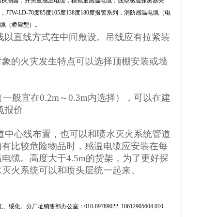
温探测器，开关量感温电缆，模拟量感温电缆，线型感温探测器夹
LD-70度85度105度138度180度报警系列，消防感温电缆（电
缆（桥架型）。
线以直线方式在中间敷设。吊线应有拉紧装
对象的火灾发生特点可以选择顶棚安装或墙
般宜在0.2m～0.3m内选择），可以在建
缆报价
中心线布置，也可以和喷水灭火系统管道
内有比较危险物品时，感温电缆应安装在每
电缆。高度大于4.5m的货架，为了更好探
水灭火系统可以和喷头层统一起来。
、绥化。分厂址销售部办公室：010-
89789022
1
8612905604
010-