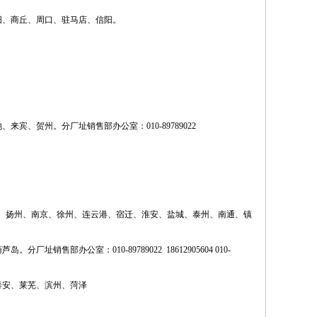
阳、商丘、周口、驻马店、信阳。
来宾、贺州。分厂址销售部办公室：010-
89789022
： 扬州、南京、徐州、连云港、宿迁、淮安、盐城、泰州、南通、镇
岛。分厂址销售部办公室：010-
89789022
1
8612905604
010-
泰安、莱芜、滨州、菏泽