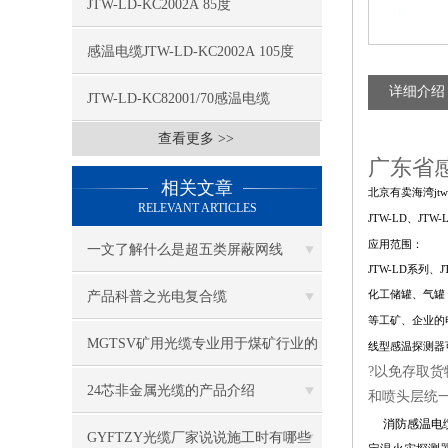
JTW-LD-KC2002A 85度
感温电缆JTW-LD-KC2002A 105度
详细介绍
JTW-LD-KC82001/70感温电缆
查看更多 >>
广东省感温
相关文章
北京有卖海湾jtw-
RELEVANT ARTICLES
JTW-LD、J
应用范围：
一文了解什么是超五类屏蔽网线
JTW-LD系
产品科普之光电复合缆
化工储罐、气罐
等工矿、企业的
MGTSV矿用光缆专业用于煤矿行业的
线型感温探测器
?以免存取
通讯光缆
24芯非金属光缆的产品介绍
和喷头层统
消防感温电
GYFTZY光缆厂家说说施工时有哪些