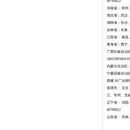
89
789022
河南省： 郑
湖北省：武汉
湖南省：长沙
吉林省：长春
江西省： 南
青海省：西宁
广西壮族自治
1
8612905604
01
内蒙古自治区
宁夏回族自治
西藏 分厂址销售
直辖市： 北京 
江、常州、无
辽宁省： 沈
89
789022
山东省： 济