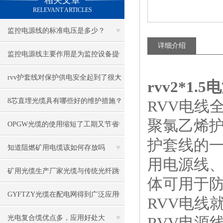
相关文章
RELEVANT ARTICLES
监控电源线的标准电压是多少？
详细介绍
监控电源线主要作用是为监控设备提
供电源和信号传输功能
rvv护套线对保护供电安全起到了很大
rvv2*1
的作用
8芯直埋光缆具有哪些好的维护措施？
RVV电线
聚氯乙烯护
OPGW光缆的使用缩短了工期又节省
护套线的
施工费用
知道阻燃矿用电缆该如何存放吗
用电源线
矿用光缆生产厂家光缆与传统光纤跳
体可用于
线的区别在于什么
GYFTZY光缆在配电网得到广泛应用
RVV电线
光电复合缆优点多，应用好处大
RVV电源